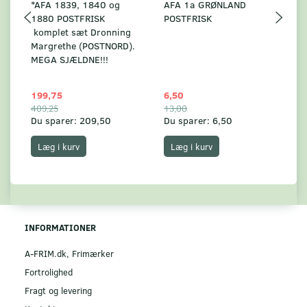
*AFA 1839, 1840 og
AFA 1a GRØNLAND
A
1880 POSTFRISK
POSTFRISK
G
komplet sæt Dronning
AF
Margrethe (POSTNORD).
MEGA SJÆLDNE!!!
199,75
6,50
59
409,25
13,00
17
Du sparer:
209,50
Du sparer:
6,50
Du
Læg i kurv
Læg i kurv
INFORMATIONER
A-FRIM.dk, Frimærker
Fortrolighed
Fragt og levering