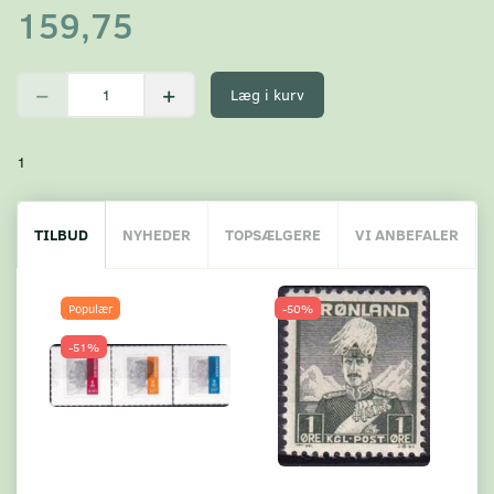
159,75
Læg i kurv
1
TILBUD
NYHEDER
TOPSÆLGERE
VI ANBEFALER
Populær
-50%
-51%