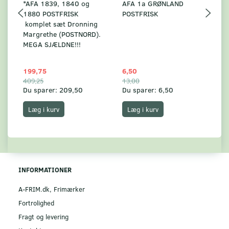
*AFA 1839, 1840 og
AFA 1a GRØNLAND
A
1880 POSTFRISK
POSTFRISK
G
komplet sæt Dronning
AF
Margrethe (POSTNORD).
MEGA SJÆLDNE!!!
199,75
6,50
59
409,25
13,00
17
Du sparer:
209,50
Du sparer:
6,50
Du
Læg i kurv
Læg i kurv
INFORMATIONER
A-FRIM.dk, Frimærker
Fortrolighed
Fragt og levering