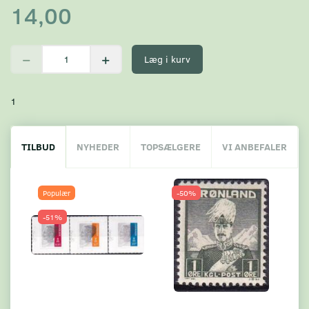
14,00
Læg i kurv
1
TILBUD
NYHEDER
TOPSÆLGERE
VI ANBEFALER
Populær
-50%
-51%