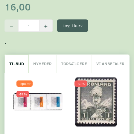
16,00
Læg i kurv
1
TILBUD
NYHEDER
TOPSÆLGERE
VI ANBEFALER
Populær
-50%
-51%