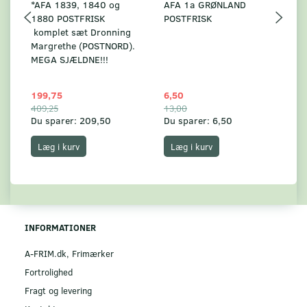
*AFA 1839, 1840 og
AFA 1a GRØNLAND
A
1880 POSTFRISK
POSTFRISK
G
komplet sæt Dronning
AF
Margrethe (POSTNORD).
MEGA SJÆLDNE!!!
199,75
6,50
59
409,25
13,00
17
Du sparer:
209,50
Du sparer:
6,50
Du
Læg i kurv
Læg i kurv
INFORMATIONER
A-FRIM.dk, Frimærker
Fortrolighed
Fragt og levering