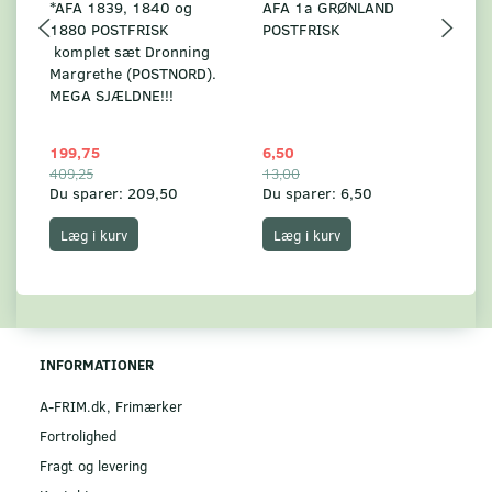
*AFA 1839, 1840 og
AFA 1a GRØNLAND
A
1880 POSTFRISK
POSTFRISK
G
komplet sæt Dronning
AF
Margrethe (POSTNORD).
MEGA SJÆLDNE!!!
199,75
6,50
59
409,25
13,00
17
Du sparer:
209,50
Du sparer:
6,50
Du
Læg i kurv
Læg i kurv
INFORMATIONER
A-FRIM.dk, Frimærker
Fortrolighed
Fragt og levering