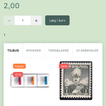
2,00
Læg i kurv
1
TILBUD
NYHEDER
TOPSÆLGERE
VI ANBEFALER
Populær
-50%
-51%