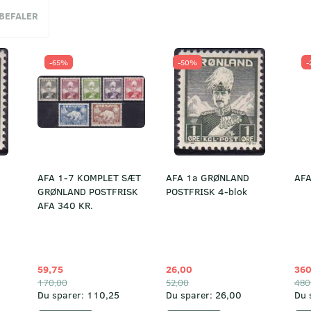
NBEFALER
-65%
-50%
-
AFA 1-7 KOMPLET SÆT
AFA 1a GRØNLAND
AFA
GRØNLAND POSTFRISK
POSTFRISK 4-blok
AFA 340 KR.
59,75
26,00
360
170,00
52,00
480
Du sparer:
110,25
Du sparer:
26,00
Du 