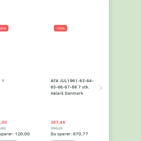
25%
-70%
Populær
-23%
 1
AFA JUL1961-63-64-
Grønland årsm
65-66-67-68 7 stk.
2025
Helark Danmark
,00
287,48
1.049,75
,00
958,25
1.360,00
sparer:
120,00
Du sparer:
670,77
Du sparer:
310,