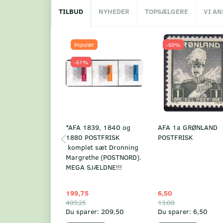
TILBUD
NYHEDER
TOPSÆLGERE
VI A
Populær
-50%
-51%
*AFA 1839, 1840 og
AFA 1a GRØNLAND
1880 POSTFRISK
POSTFRISK
komplet sæt Dronning
Margrethe (POSTNORD).
MEGA SJÆLDNE!!!
199,75
6,50
409,25
13,00
Du sparer:
209,50
Du sparer:
6,50