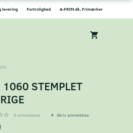
g levering
Fortrolighed
A-FRIM.dk, Frimærker
IGE
 1060 STEMPLET
RIGE
0
anmeldelser
Skriv anmeldelse
0