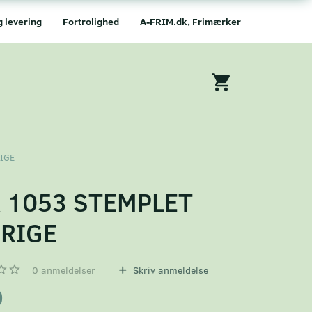
g levering
Fortrolighed
A-FRIM.dk, Frimærker
IGE
 1053 STEMPLET
RIGE
0
anmeldelser
Skriv anmeldelse
0