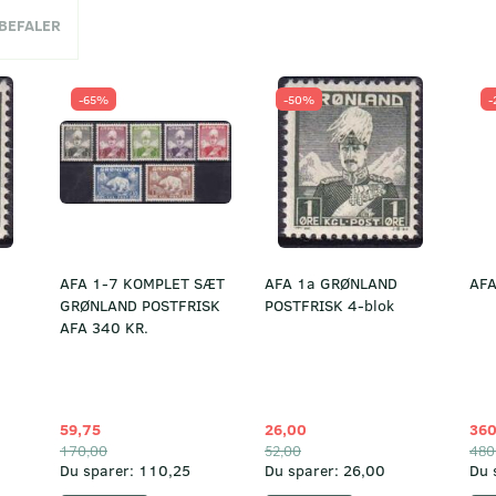
NBEFALER
-65%
-50%
-
AFA 1-7 KOMPLET SÆT
AFA 1a GRØNLAND
AFA
GRØNLAND POSTFRISK
POSTFRISK 4-blok
AFA 340 KR.
59,75
26,00
360
170,00
52,00
480
Du sparer:
110,25
Du sparer:
26,00
Du 