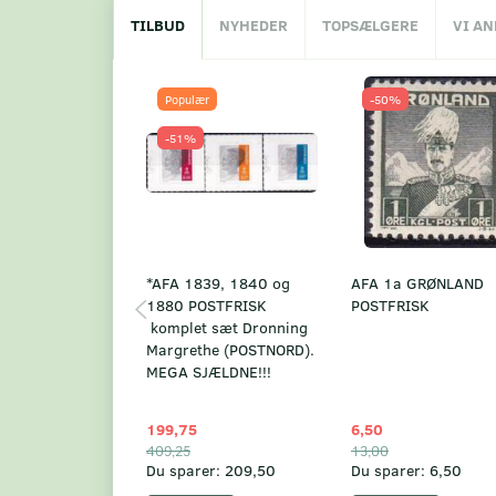
TILBUD
NYHEDER
TOPSÆLGERE
VI A
Populær
-50%
-51%
*AFA 1839, 1840 og
AFA 1a GRØNLAND
1880 POSTFRISK
POSTFRISK
komplet sæt Dronning
Margrethe (POSTNORD).
MEGA SJÆLDNE!!!
199,75
6,50
409,25
13,00
Du sparer:
209,50
Du sparer:
6,50