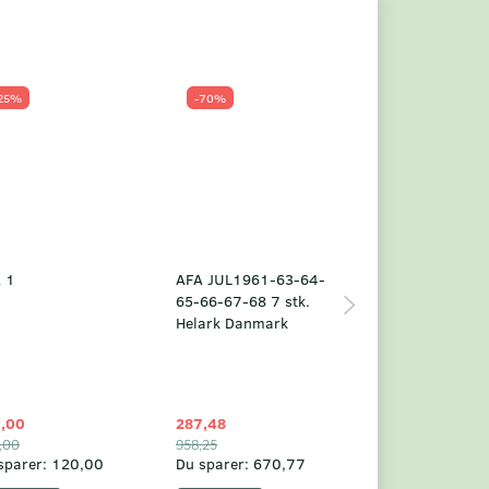
25%
-70%
Populær
-23%
 1
AFA JUL1961-63-64-
Grønland årsm
65-66-67-68 7 stk.
2025
Helark Danmark
,00
287,48
1.049,75
,00
958,25
1.360,00
sparer:
120,00
Du sparer:
670,77
Du sparer:
310,