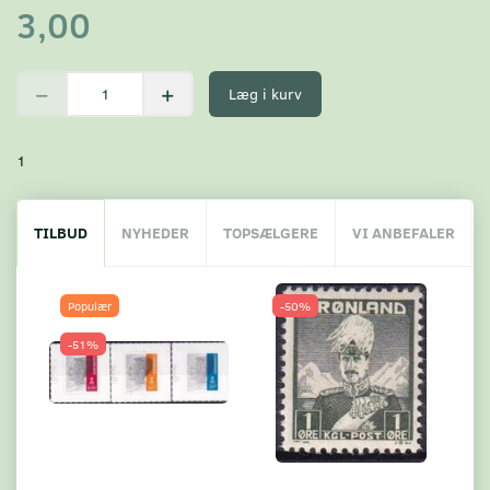
3,00
Læg i kurv
1
TILBUD
NYHEDER
TOPSÆLGERE
VI ANBEFALER
Populær
-50%
-51%