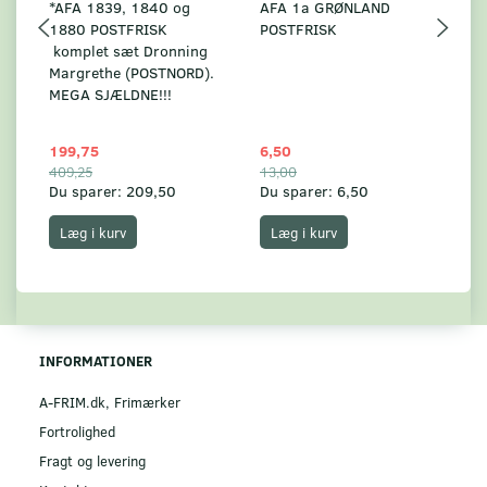
*AFA 1839, 1840 og
AFA 1a GRØNLAND
A
1880 POSTFRISK
POSTFRISK
G
komplet sæt Dronning
AF
Margrethe (POSTNORD).
MEGA SJÆLDNE!!!
199,75
6,50
59
409,25
13,00
17
Du sparer:
209,50
Du sparer:
6,50
Du
Læg i kurv
Læg i kurv
INFORMATIONER
A-FRIM.dk, Frimærker
Fortrolighed
Fragt og levering