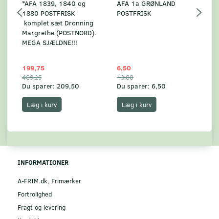
*AFA 1839, 1840 og
AFA 1a GRØNLAND
A
1880 POSTFRISK
POSTFRISK
G
komplet sæt Dronning
AF
Margrethe (POSTNORD).
MEGA SJÆLDNE!!!
199,75
6,50
59
409,25
13,00
17
Du sparer:
209,50
Du sparer:
6,50
Du
Læg i kurv
Læg i kurv
INFORMATIONER
A-FRIM.dk, Frimærker
Fortrolighed
Fragt og levering