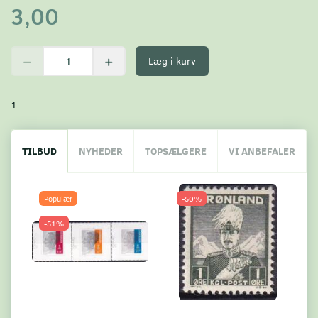
3,00
Læg i kurv
1
TILBUD
NYHEDER
TOPSÆLGERE
VI ANBEFALER
Populær
-50%
-51%