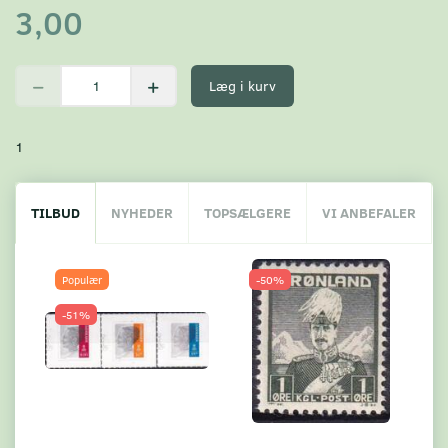
3,00
Læg i kurv
1
TILBUD
NYHEDER
TOPSÆLGERE
VI ANBEFALER
Populær
-50%
-51%