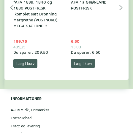
*AFA 1839, 1840 og
AFA 1a GRØNLAND
A
1880 POSTFRISK
POSTFRISK
G
komplet sæt Dronning
AF
Margrethe (POSTNORD).
MEGA SJÆLDNE!!!
199,75
6,50
59
409,25
13,00
17
Du sparer:
209,50
Du sparer:
6,50
Du
Læg i kurv
Læg i kurv
INFORMATIONER
A-FRIM.dk, Frimærker
Fortrolighed
Fragt og levering