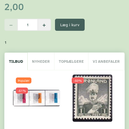
2,00
Læg i kurv
1
TILBUD
NYHEDER
TOPSÆLGERE
VI ANBEFALER
Populær
-50%
-51%