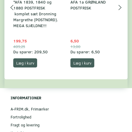
*AFA 1839, 1840 og
AFA 1a GRØNLAND
A
1880 POSTFRISK
POSTFRISK
G
komplet sæt Dronning
AF
Margrethe (POSTNORD).
MEGA SJÆLDNE!!!
199,75
6,50
59
409,25
13,00
17
Du sparer:
209,50
Du sparer:
6,50
Du
Læg i kurv
Læg i kurv
INFORMATIONER
A-FRIM.dk, Frimærker
Fortrolighed
Fragt og levering