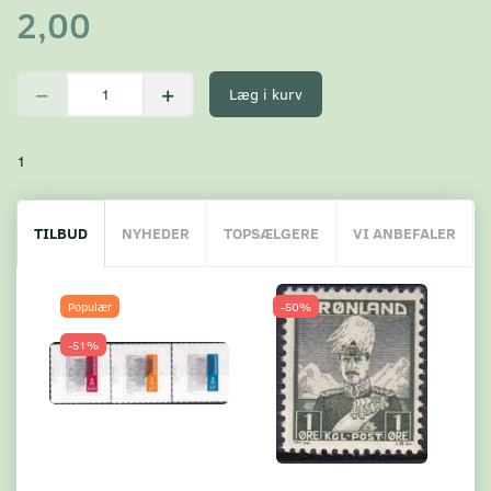
2,00
Læg i kurv
1
TILBUD
NYHEDER
TOPSÆLGERE
VI ANBEFALER
Populær
-50%
-51%