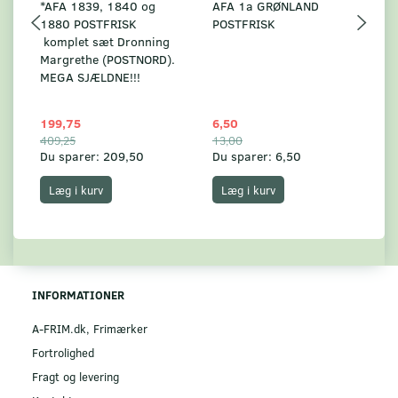
*AFA 1839, 1840 og
AFA 1a GRØNLAND
A
1880 POSTFRISK
POSTFRISK
G
komplet sæt Dronning
AF
Margrethe (POSTNORD).
MEGA SJÆLDNE!!!
199,75
6,50
59
409,25
13,00
17
Du sparer:
209,50
Du sparer:
6,50
Du
Læg i kurv
Læg i kurv
INFORMATIONER
A-FRIM.dk, Frimærker
Fortrolighed
Fragt og levering