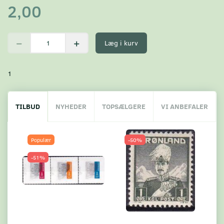
2,00
Læg i kurv
1
TILBUD
NYHEDER
TOPSÆLGERE
VI ANBEFALER
Populær
-50%
-51%