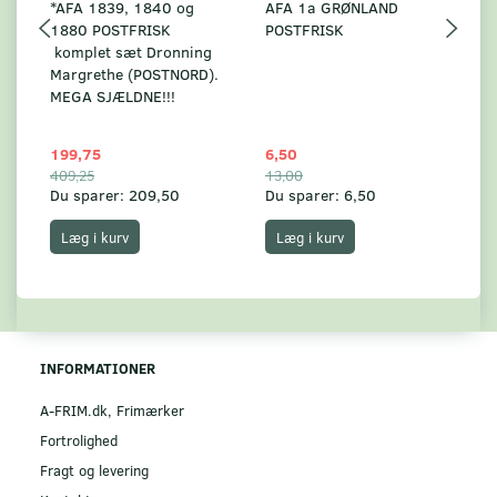
*AFA 1839, 1840 og
AFA 1a GRØNLAND
A
1880 POSTFRISK
POSTFRISK
G
komplet sæt Dronning
AF
Margrethe (POSTNORD).
MEGA SJÆLDNE!!!
199,75
6,50
59
409,25
13,00
17
Du sparer:
209,50
Du sparer:
6,50
Du
Læg i kurv
Læg i kurv
INFORMATIONER
A-FRIM.dk, Frimærker
Fortrolighed
Fragt og levering