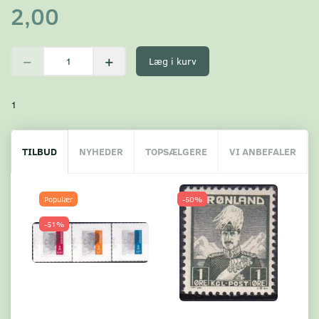
2,00
Læg i kurv
1
TILBUD
NYHEDER
TOPSÆLGERE
VI ANBEFALER
Populær
-50%
-51%