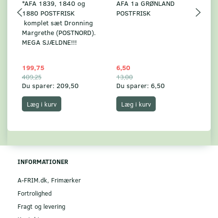
*AFA 1839, 1840 og
AFA 1a GRØNLAND
A
1880 POSTFRISK
POSTFRISK
G
komplet sæt Dronning
AF
Margrethe (POSTNORD).
MEGA SJÆLDNE!!!
199,75
6,50
59
409,25
13,00
17
Du sparer:
209,50
Du sparer:
6,50
Du
Læg i kurv
Læg i kurv
INFORMATIONER
A-FRIM.dk, Frimærker
Fortrolighed
Fragt og levering