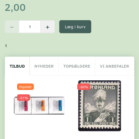
2,00
Læg i kurv
1
TILBUD
NYHEDER
TOPSÆLGERE
VI ANBEFALER
Populær
-50%
-51%