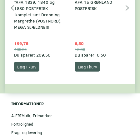
*AFA 1839, 1840 og
AFA 1a GRØNLAND
A
1880 POSTFRISK
POSTFRISK
G
komplet sæt Dronning
AF
Margrethe (POSTNORD).
MEGA SJÆLDNE!!!
199,75
6,50
59
409,25
13,00
17
Du sparer:
209,50
Du sparer:
6,50
Du
Læg i kurv
Læg i kurv
INFORMATIONER
A-FRIM.dk, Frimærker
Fortrolighed
Fragt og levering