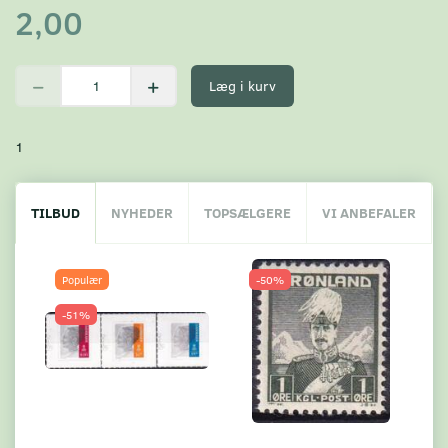
2,00
Læg i kurv
1
TILBUD
NYHEDER
TOPSÆLGERE
VI ANBEFALER
Populær
-50%
-51%