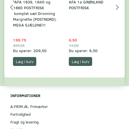
*AFA 1839, 1840 og
AFA 1a GRØNLAND
A
1880 POSTFRISK
POSTFRISK
G
komplet sæt Dronning
AF
Margrethe (POSTNORD).
MEGA SJÆLDNE!!!
199,75
6,50
59
409,25
13,00
17
Du sparer:
209,50
Du sparer:
6,50
Du
Læg i kurv
Læg i kurv
INFORMATIONER
A-FRIM.dk, Frimærker
Fortrolighed
Fragt og levering