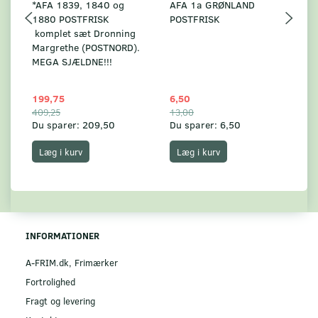
*AFA 1839, 1840 og
AFA 1a GRØNLAND
A
1880 POSTFRISK
POSTFRISK
G
komplet sæt Dronning
AF
Margrethe (POSTNORD).
MEGA SJÆLDNE!!!
199,75
6,50
59
409,25
13,00
17
Du sparer:
209,50
Du sparer:
6,50
Du
Læg i kurv
Læg i kurv
INFORMATIONER
A-FRIM.dk, Frimærker
Fortrolighed
Fragt og levering