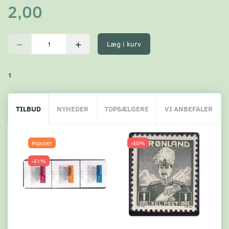
2,00
Læg i kurv
1
TILBUD
NYHEDER
TOPSÆLGERE
VI ANBEFALER
Populær
-50%
-51%