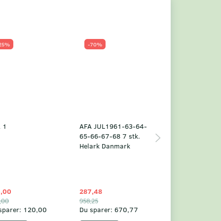
25%
-70%
Populær
-23%
 1
AFA JUL1961-63-64-
Grønland årsm
65-66-67-68 7 stk.
2025
Helark Danmark
,00
287,48
1.049,75
,00
958,25
1.360,00
sparer:
120,00
Du sparer:
670,77
Du sparer:
310,