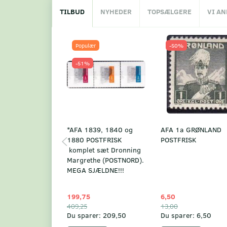
TILBUD
NYHEDER
TOPSÆLGERE
VI A
Populær
-50%
-51%
*AFA 1839, 1840 og
AFA 1a GRØNLAND
1880 POSTFRISK
POSTFRISK
komplet sæt Dronning
Margrethe (POSTNORD).
MEGA SJÆLDNE!!!
199,75
6,50
409,25
13,00
Du sparer:
209,50
Du sparer:
6,50