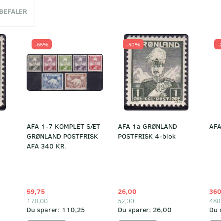
NBEFALER
-65%
-50%
-
AFA 1-7 KOMPLET SÆT
AFA 1a GRØNLAND
AFA
GRØNLAND POSTFRISK
POSTFRISK 4-blok
AFA 340 KR.
59,75
26,00
360
170,00
52,00
480
Du sparer:
110,25
Du sparer:
26,00
Du 