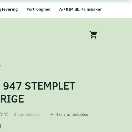
g levering
Fortrolighed
A-FRIM.dk, Frimærker
E
 947 STEMPLET
RIGE
0
anmeldelser
Skriv anmeldelse
0