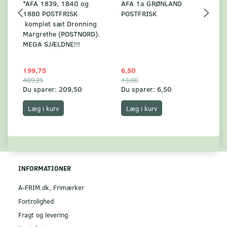
*AFA 1839, 1840 og
AFA 1a GRØNLAND
A
1880 POSTFRISK
POSTFRISK
G
komplet sæt Dronning
AF
Margrethe (POSTNORD).
MEGA SJÆLDNE!!!
199,75
6,50
59
409,25
13,00
17
Du sparer:
209,50
Du sparer:
6,50
Du
Læg i kurv
Læg i kurv
INFORMATIONER
A-FRIM.dk, Frimærker
Fortrolighed
Fragt og levering