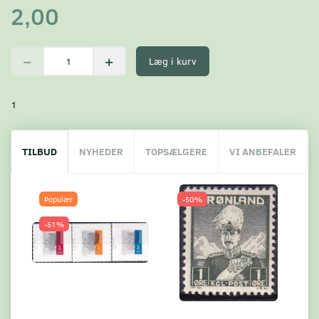
2,00
Læg i kurv
1
TILBUD
NYHEDER
TOPSÆLGERE
VI ANBEFALER
Populær
-50%
-51%