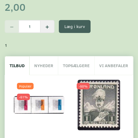
2,00
Læg i kurv
1
TILBUD
NYHEDER
TOPSÆLGERE
VI ANBEFALER
Populær
-50%
-51%