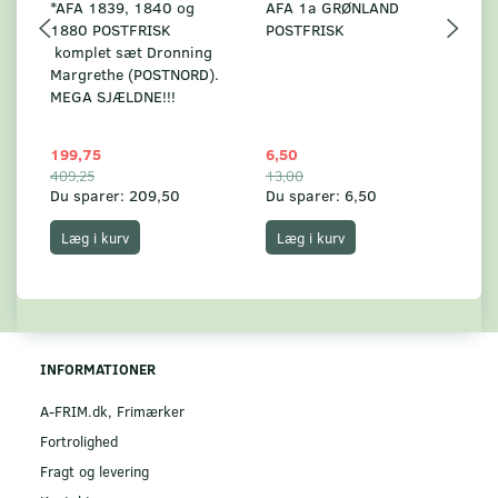
*AFA 1839, 1840 og
AFA 1a GRØNLAND
A
1880 POSTFRISK
POSTFRISK
G
komplet sæt Dronning
AF
Margrethe (POSTNORD).
MEGA SJÆLDNE!!!
199,75
6,50
59
409,25
13,00
17
Du sparer:
209,50
Du sparer:
6,50
Du
Læg i kurv
Læg i kurv
INFORMATIONER
A-FRIM.dk, Frimærker
Fortrolighed
Fragt og levering