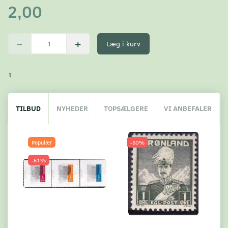
2,00
Læg i kurv
1
TILBUD
NYHEDER
TOPSÆLGERE
VI ANBEFALER
Populær
-50%
-51%