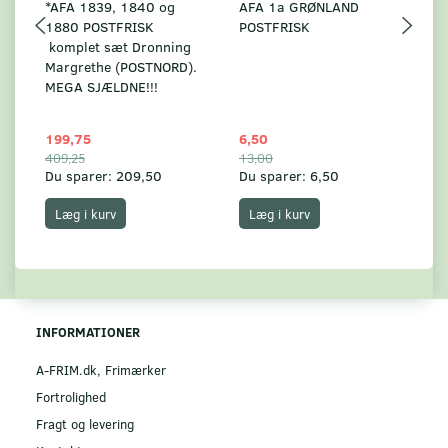
*AFA 1839, 1840 og
AFA 1a GRØNLAND
A
1880 POSTFRISK
POSTFRISK
G
komplet sæt Dronning
AF
Margrethe (POSTNORD).
MEGA SJÆLDNE!!!
199,75
6,50
59
409,25
13,00
17
Du sparer:
209,50
Du sparer:
6,50
Du
Læg i kurv
Læg i kurv
INFORMATIONER
A-FRIM.dk, Frimærker
Fortrolighed
Fragt og levering