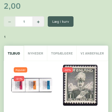
2,00
Læg i kurv
1
TILBUD
NYHEDER
TOPSÆLGERE
VI ANBEFALER
Populær
-50%
-51%