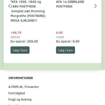
*AFA 1839, 1840 og
AFA 1a GRØNLAND
A
1880 POSTFRISK
POSTFRISK
G
komplet sæt Dronning
AF
Margrethe (POSTNORD).
MEGA SJÆLDNE!!!
199,75
6,50
59
409,25
13,00
17
Du sparer:
209,50
Du sparer:
6,50
Du
Læg i kurv
Læg i kurv
INFORMATIONER
A-FRIM.dk, Frimærker
Fortrolighed
Fragt og levering