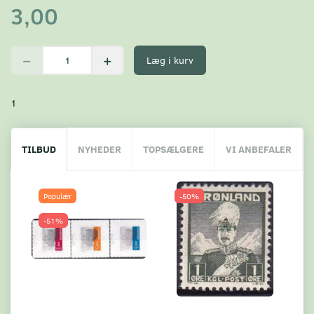
3,00
Læg i kurv
1
TILBUD
NYHEDER
TOPSÆLGERE
VI ANBEFALER
Populær
-50%
-51%