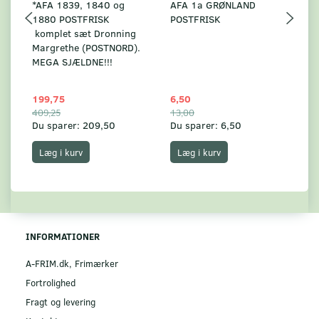
*AFA 1839, 1840 og
AFA 1a GRØNLAND
A
1880 POSTFRISK
POSTFRISK
G
komplet sæt Dronning
AF
Margrethe (POSTNORD).
MEGA SJÆLDNE!!!
199,75
6,50
59
409,25
13,00
17
Du sparer:
209,50
Du sparer:
6,50
Du
Læg i kurv
Læg i kurv
INFORMATIONER
A-FRIM.dk, Frimærker
Fortrolighed
Fragt og levering