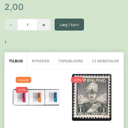
2,00
Læg i kurv
1
TILBUD
NYHEDER
TOPSÆLGERE
VI ANBEFALER
Populær
-50%
-51%