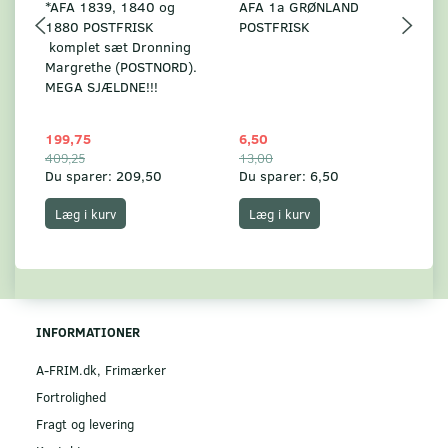
*AFA 1839, 1840 og
AFA 1a GRØNLAND
A
1880 POSTFRISK
POSTFRISK
G
komplet sæt Dronning
AF
Margrethe (POSTNORD).
MEGA SJÆLDNE!!!
199,75
6,50
59
409,25
13,00
17
Du sparer:
209,50
Du sparer:
6,50
Du
Læg i kurv
Læg i kurv
INFORMATIONER
A-FRIM.dk, Frimærker
Fortrolighed
Fragt og levering