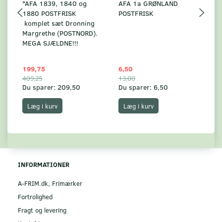
*AFA 1839, 1840 og
AFA 1a GRØNLAND
A
1880 POSTFRISK
POSTFRISK
G
komplet sæt Dronning
AF
Margrethe (POSTNORD).
MEGA SJÆLDNE!!!
199,75
6,50
59
409,25
13,00
17
Du sparer:
209,50
Du sparer:
6,50
Du
Læg i kurv
Læg i kurv
INFORMATIONER
A-FRIM.dk, Frimærker
Fortrolighed
Fragt og levering