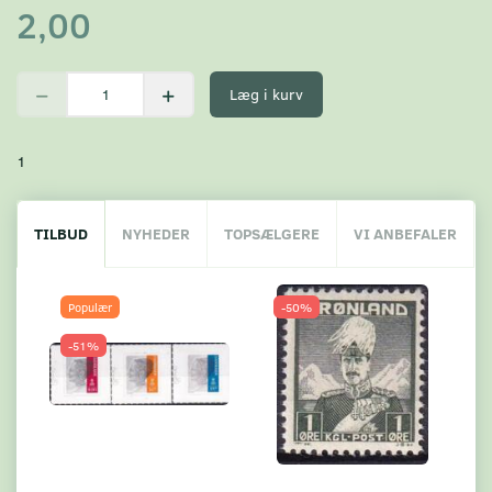
2,00
Læg i kurv
1
TILBUD
NYHEDER
TOPSÆLGERE
VI ANBEFALER
Populær
-50%
-51%