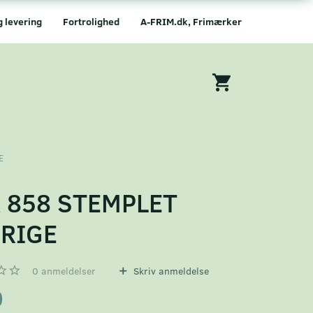
g levering
Fortrolighed
A-FRIM.dk, Frimærker
E
 858 STEMPLET
RIGE
0
anmeldelser
Skriv anmeldelse
0