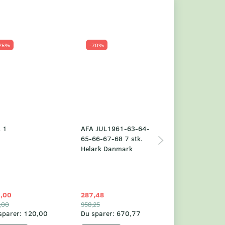
25%
-70%
Populær
-23%
 1
AFA JUL1961-63-64-
Grønland årsm
65-66-67-68 7 stk.
2025
Helark Danmark
,00
287,48
1.049,75
,00
958,25
1.360,00
sparer:
120,00
Du sparer:
670,77
Du sparer:
310,