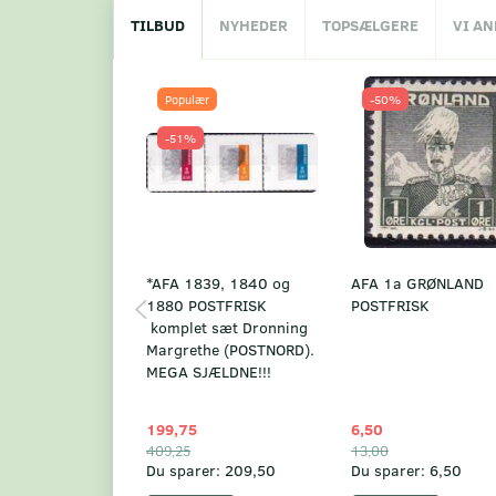
TILBUD
NYHEDER
TOPSÆLGERE
VI A
Populær
-50%
-51%
*AFA 1839, 1840 og
AFA 1a GRØNLAND
1880 POSTFRISK
POSTFRISK
komplet sæt Dronning
Margrethe (POSTNORD).
MEGA SJÆLDNE!!!
199,75
6,50
409,25
13,00
Du sparer:
209,50
Du sparer:
6,50