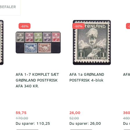
NBEFALER
-65%
-50%
-
AFA 1-7 KOMPLET SÆT
AFA 1a GRØNLAND
AFA
GRØNLAND POSTFRISK
POSTFRISK 4-blok
AFA 340 KR.
59,75
26,00
360
170,00
52,00
480
Du sparer:
110,25
Du sparer:
26,00
Du 