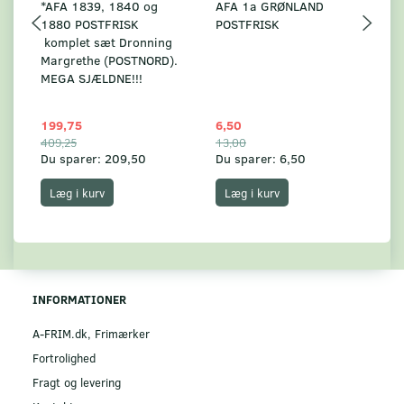
*AFA 1839, 1840 og
AFA 1a GRØNLAND
A
1880 POSTFRISK
POSTFRISK
G
komplet sæt Dronning
AF
Margrethe (POSTNORD).
MEGA SJÆLDNE!!!
199,75
6,50
59
409,25
13,00
17
Du sparer:
209,50
Du sparer:
6,50
Du
Læg i kurv
Læg i kurv
INFORMATIONER
A-FRIM.dk, Frimærker
Fortrolighed
Fragt og levering