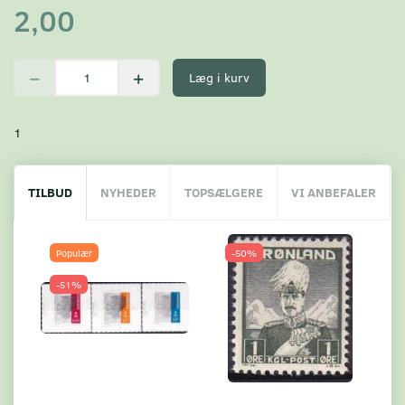
2,00
Læg i kurv
1
TILBUD
NYHEDER
TOPSÆLGERE
VI ANBEFALER
Populær
-50%
-51%