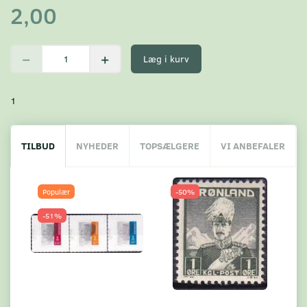
2,00
Læg i kurv
1
TILBUD
NYHEDER
TOPSÆLGERE
VI ANBEFALER
Populær
-50%
-51%