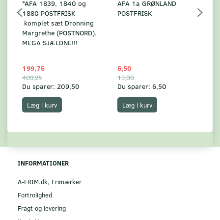
*AFA 1839, 1840 og
AFA 1a GRØNLAND
A
1880 POSTFRISK
POSTFRISK
G
komplet sæt Dronning
AF
Margrethe (POSTNORD).
MEGA SJÆLDNE!!!
199,75
6,50
59
409,25
13,00
17
Du sparer:
209,50
Du sparer:
6,50
Du
Læg i kurv
Læg i kurv
INFORMATIONER
A-FRIM.dk, Frimærker
Fortrolighed
Fragt og levering