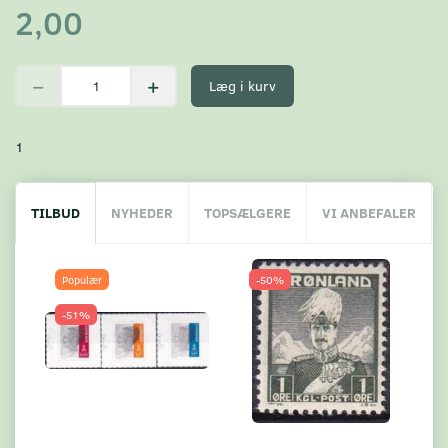
2,00
Læg i kurv
1
TILBUD
NYHEDER
TOPSÆLGERE
VI ANBEFALER
Populær
-50%
-51%