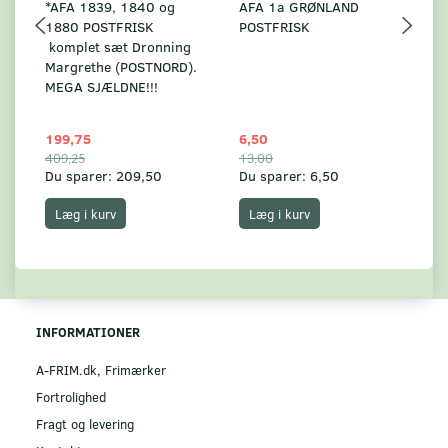
*AFA 1839, 1840 og
AFA 1a GRØNLAND
A
1880 POSTFRISK
POSTFRISK
G
komplet sæt Dronning
AF
Margrethe (POSTNORD).
MEGA SJÆLDNE!!!
199,75
6,50
59
409,25
13,00
17
Du sparer:
209,50
Du sparer:
6,50
Du
Læg i kurv
Læg i kurv
INFORMATIONER
A-FRIM.dk, Frimærker
Fortrolighed
Fragt og levering