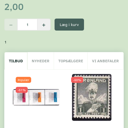
2,00
Læg i kurv
1
TILBUD
NYHEDER
TOPSÆLGERE
VI ANBEFALER
Populær
-50%
-51%