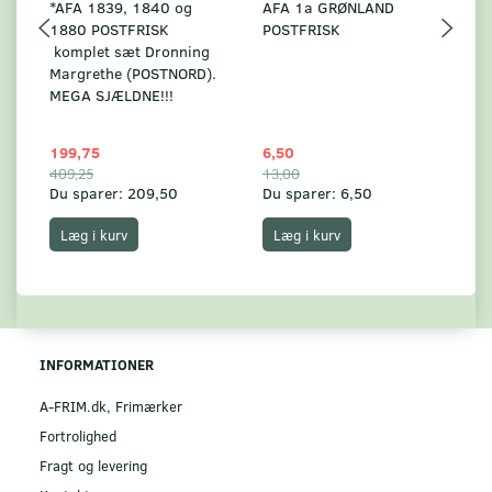
*AFA 1839, 1840 og
AFA 1a GRØNLAND
A
1880 POSTFRISK
POSTFRISK
G
komplet sæt Dronning
AF
Margrethe (POSTNORD).
MEGA SJÆLDNE!!!
199,75
6,50
59
409,25
13,00
17
Du sparer:
209,50
Du sparer:
6,50
Du
Læg i kurv
Læg i kurv
INFORMATIONER
A-FRIM.dk, Frimærker
Fortrolighed
Fragt og levering