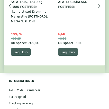
*AFA 1839, 1840 og
AFA 1a GRØNLAND
A
1880 POSTFRISK
POSTFRISK
G
komplet sæt Dronning
AF
Margrethe (POSTNORD).
MEGA SJÆLDNE!!!
199,75
6,50
59
409,25
13,00
17
Du sparer:
209,50
Du sparer:
6,50
Du
Læg i kurv
Læg i kurv
INFORMATIONER
A-FRIM.dk, Frimærker
Fortrolighed
Fragt og levering