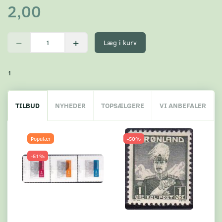
2,00
Læg i kurv
1
TILBUD
NYHEDER
TOPSÆLGERE
VI ANBEFALER
Populær
-50%
-51%