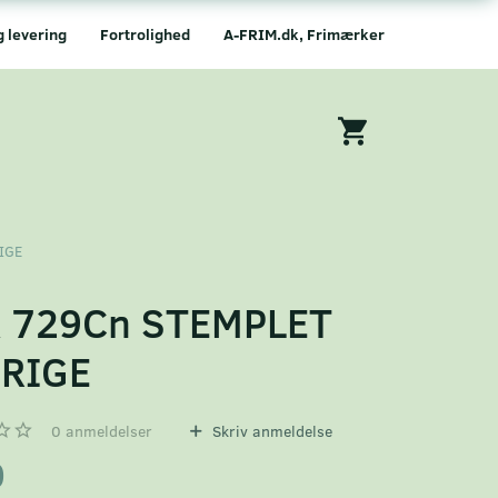
g levering
Fortrolighed
A-FRIM.dk, Frimærker
IGE
 729Cn STEMPLET
RIGE
0
anmeldelser
Skriv anmeldelse
0