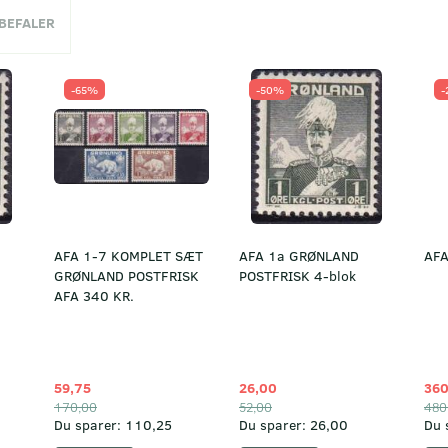
NBEFALER
-65%
-50%
-
AFA 1-7 KOMPLET SÆT
AFA 1a GRØNLAND
AFA
GRØNLAND POSTFRISK
POSTFRISK 4-blok
AFA 340 KR.
59,75
26,00
360
170,00
52,00
480
Du sparer:
110,25
Du sparer:
26,00
Du 