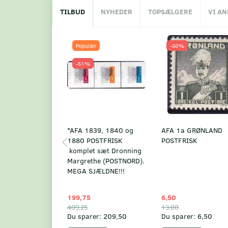
TILBUD
NYHEDER
TOPSÆLGERE
VI A
Populær
-50%
-51%
*AFA 1839, 1840 og
AFA 1a GRØNLAND
1880 POSTFRISK
POSTFRISK
komplet sæt Dronning
Margrethe (POSTNORD).
MEGA SJÆLDNE!!!
199,75
6,50
409,25
13,00
Du sparer:
209,50
Du sparer:
6,50