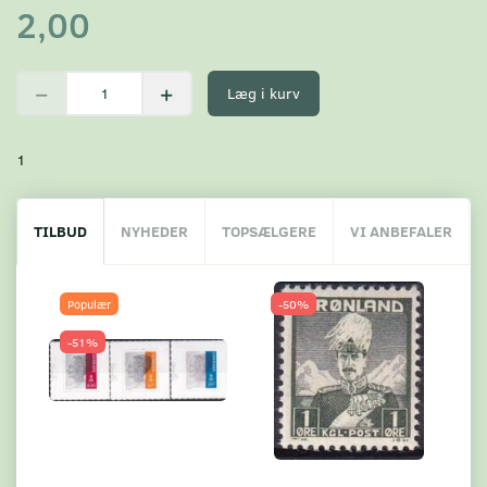
2,00
Læg i kurv
1
TILBUD
NYHEDER
TOPSÆLGERE
VI ANBEFALER
Populær
-50%
-51%