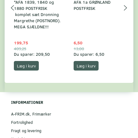
*AFA 1839, 1840 og
AFA 1a GRØNLAND
A
1880 POSTFRISK
POSTFRISK
G
komplet sæt Dronning
AF
Margrethe (POSTNORD).
MEGA SJÆLDNE!!!
199,75
6,50
59
409,25
13,00
17
Du sparer:
209,50
Du sparer:
6,50
Du
Læg i kurv
Læg i kurv
INFORMATIONER
A-FRIM.dk, Frimærker
Fortrolighed
Fragt og levering