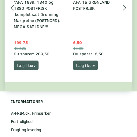
*AFA 1839, 1840 og
AFA 1a GRØNLAND
A
1880 POSTFRISK
POSTFRISK
G
komplet sæt Dronning
AF
Margrethe (POSTNORD).
MEGA SJÆLDNE!!!
199,75
6,50
59
409,25
13,00
17
Du sparer:
209,50
Du sparer:
6,50
Du
Læg i kurv
Læg i kurv
INFORMATIONER
A-FRIM.dk, Frimærker
Fortrolighed
Fragt og levering