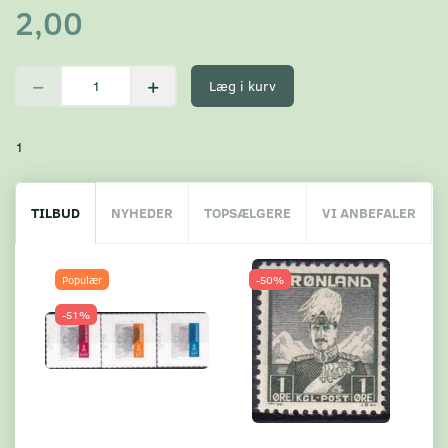
2,00
Læg i kurv
1
TILBUD
NYHEDER
TOPSÆLGERE
VI ANBEFALER
Populær
-50%
-51%