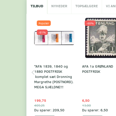
TILBUD
NYHEDER
TOPSÆLGERE
VI A
Populær
-50%
-51%
*AFA 1839, 1840 og
AFA 1a GRØNLAND
1880 POSTFRISK
POSTFRISK
komplet sæt Dronning
Margrethe (POSTNORD).
MEGA SJÆLDNE!!!
199,75
6,50
409,25
13,00
Du sparer:
209,50
Du sparer:
6,50