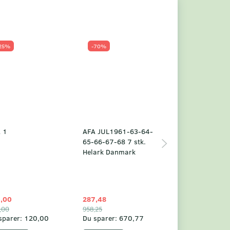
25%
-70%
Populær
-23%
 1
AFA JUL1961-63-64-
Grønland årsm
65-66-67-68 7 stk.
2025
Helark Danmark
,00
287,48
1.049,75
,00
958,25
1.360,00
sparer:
120,00
Du sparer:
670,77
Du sparer:
310,