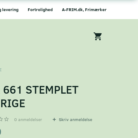
g levering
Fortrolighed
A-FRIM.dk, Frimærker
E
 661 STEMPLET
RIGE
0
anmeldelser
Skriv anmeldelse
0