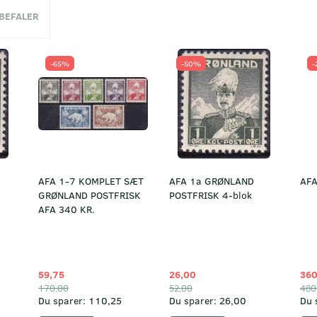
NBEFALER
-65%
-50%
-
AFA 1-7 KOMPLET SÆT
AFA 1a GRØNLAND
AFA
GRØNLAND POSTFRISK
POSTFRISK 4-blok
AFA 340 KR.
59,75
26,00
360
170,00
52,00
480
Du sparer:
110,25
Du sparer:
26,00
Du 