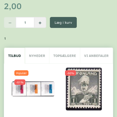
2,00
Læg i kurv
1
TILBUD
NYHEDER
TOPSÆLGERE
VI ANBEFALER
Populær
-50%
-51%