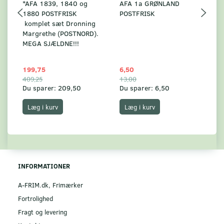
*AFA 1839, 1840 og
AFA 1a GRØNLAND
A
1880 POSTFRISK
POSTFRISK
G
komplet sæt Dronning
AF
Margrethe (POSTNORD).
MEGA SJÆLDNE!!!
199,75
6,50
59
409,25
13,00
17
Du sparer:
209,50
Du sparer:
6,50
Du
Læg i kurv
Læg i kurv
INFORMATIONER
A-FRIM.dk, Frimærker
Fortrolighed
Fragt og levering