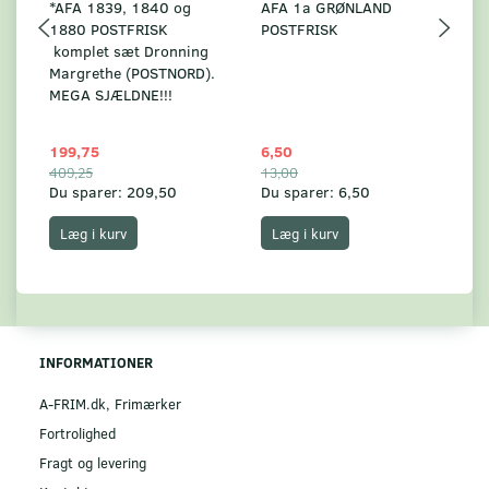
*AFA 1839, 1840 og
AFA 1a GRØNLAND
A
1880 POSTFRISK
POSTFRISK
G
komplet sæt Dronning
AF
Margrethe (POSTNORD).
MEGA SJÆLDNE!!!
199,75
6,50
59
409,25
13,00
17
Du sparer:
209,50
Du sparer:
6,50
Du
Læg i kurv
Læg i kurv
INFORMATIONER
A-FRIM.dk, Frimærker
Fortrolighed
Fragt og levering