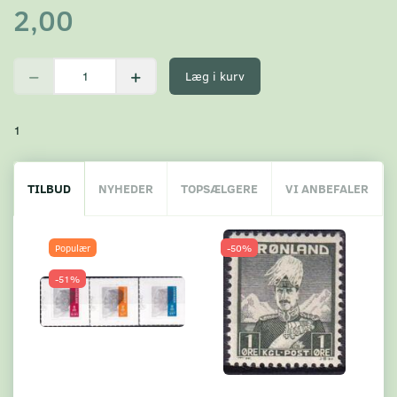
2,00
Læg i kurv
1
TILBUD
NYHEDER
TOPSÆLGERE
VI ANBEFALER
Populær
-50%
-51%