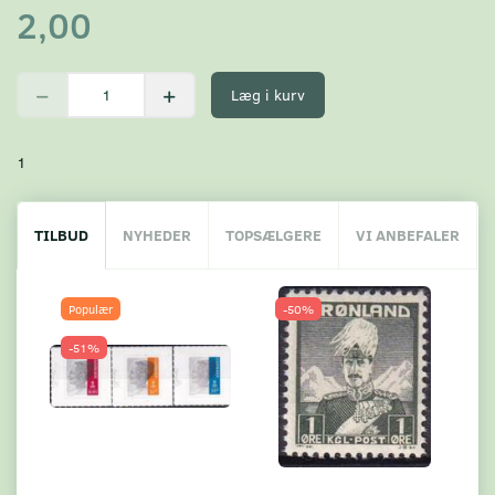
2,00
Læg i kurv
1
TILBUD
NYHEDER
TOPSÆLGERE
VI ANBEFALER
Populær
-50%
-51%