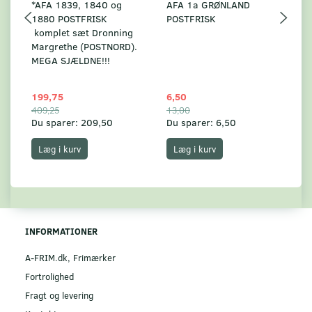
*AFA 1839, 1840 og
AFA 1a GRØNLAND
A
1880 POSTFRISK
POSTFRISK
G
komplet sæt Dronning
AF
Margrethe (POSTNORD).
MEGA SJÆLDNE!!!
199,75
6,50
59
409,25
13,00
17
Du sparer:
209,50
Du sparer:
6,50
Du
Læg i kurv
Læg i kurv
INFORMATIONER
A-FRIM.dk, Frimærker
Fortrolighed
Fragt og levering