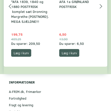
*AFA 1839, 1840 og
AFA 1a GRØNLAND
A
1880 POSTFRISK
POSTFRISK
G
komplet sæt Dronning
AF
Margrethe (POSTNORD).
MEGA SJÆLDNE!!!
199,75
6,50
59
409,25
13,00
17
Du sparer:
209,50
Du sparer:
6,50
Du
Læg i kurv
Læg i kurv
INFORMATIONER
A-FRIM.dk, Frimærker
Fortrolighed
Fragt og levering