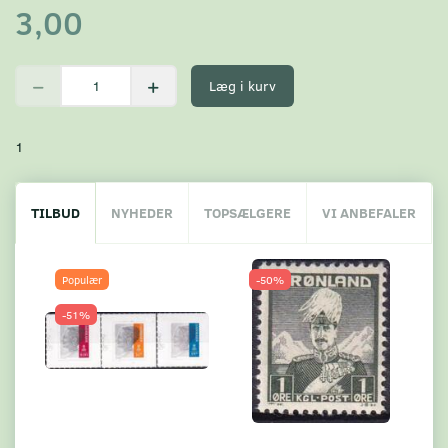
3,00
Læg i kurv
1
TILBUD
NYHEDER
TOPSÆLGERE
VI ANBEFALER
Populær
-50%
-51%