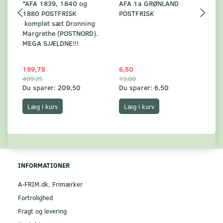
*AFA 1839, 1840 og
AFA 1a GRØNLAND
A
1880 POSTFRISK
POSTFRISK
G
komplet sæt Dronning
AF
Margrethe (POSTNORD).
MEGA SJÆLDNE!!!
199,75
6,50
59
409,25
13,00
17
Du sparer:
209,50
Du sparer:
6,50
Du
Læg i kurv
Læg i kurv
INFORMATIONER
A-FRIM.dk, Frimærker
Fortrolighed
Fragt og levering