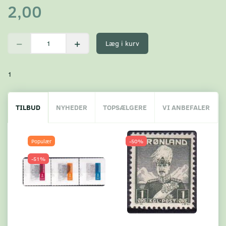
2,00
Læg i kurv
1
TILBUD
NYHEDER
TOPSÆLGERE
VI ANBEFALER
Populær
-50%
-51%