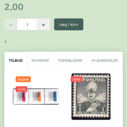
2,00
Læg i kurv
1
TILBUD
NYHEDER
TOPSÆLGERE
VI ANBEFALER
Populær
-50%
-51%