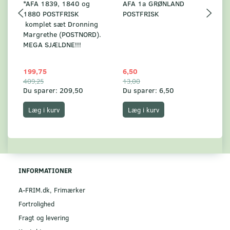
*AFA 1839, 1840 og
AFA 1a GRØNLAND
A
1880 POSTFRISK
POSTFRISK
G
komplet sæt Dronning
AF
Margrethe (POSTNORD).
MEGA SJÆLDNE!!!
199,75
6,50
59
409,25
13,00
17
Du sparer:
209,50
Du sparer:
6,50
Du
Læg i kurv
Læg i kurv
INFORMATIONER
A-FRIM.dk, Frimærker
Fortrolighed
Fragt og levering