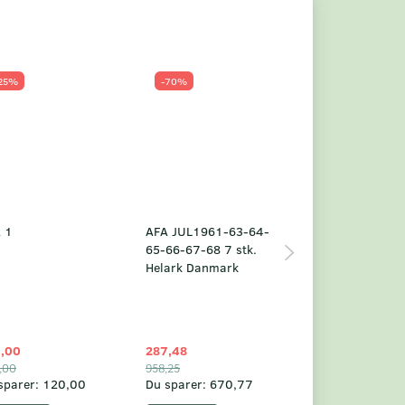
25%
-70%
Populær
-23%
 1
AFA JUL1961-63-64-
Grønland årsm
65-66-67-68 7 stk.
2025
Helark Danmark
,00
287,48
1.049,75
,00
958,25
1.360,00
sparer:
120,00
Du sparer:
670,77
Du sparer:
310,