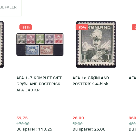
NBEFALER
-65%
-50%
-
AFA 1-7 KOMPLET SÆT
AFA 1a GRØNLAND
AFA
GRØNLAND POSTFRISK
POSTFRISK 4-blok
AFA 340 KR.
59,75
26,00
360
170,00
52,00
480
Du sparer:
110,25
Du sparer:
26,00
Du 