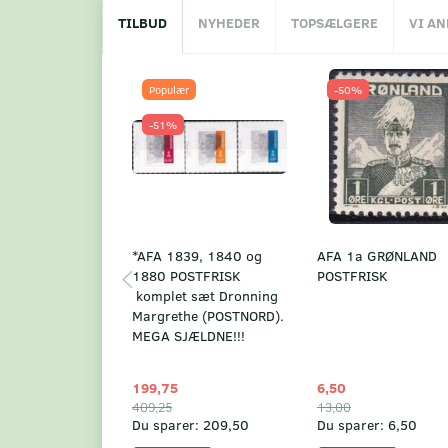
TILBUD
NYHEDER
TOPSÆLGERE
VI A
Populær
-50%
-51%
*AFA 1839, 1840 og
AFA 1a GRØNLAND
1880 POSTFRISK
POSTFRISK
komplet sæt Dronning
Margrethe (POSTNORD).
MEGA SJÆLDNE!!!
199,75
6,50
409,25
13,00
Du sparer:
209,50
Du sparer:
6,50