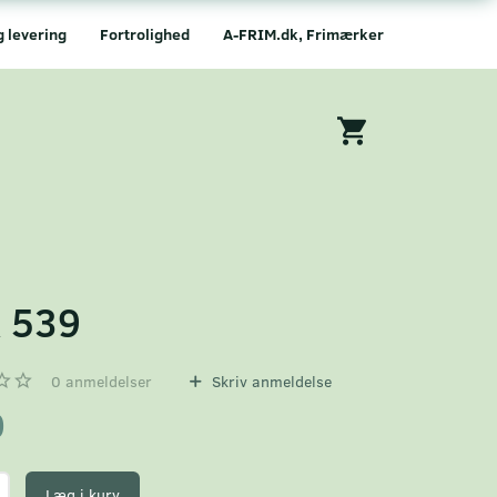
g levering
Fortrolighed
A-FRIM.dk, Frimærker
 539
0
anmeldelser
Skriv anmeldelse
0
Læg i kurv