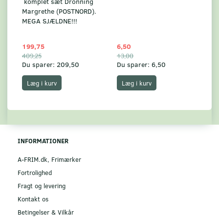
komplet sæt Dronning
AF
Margrethe (POSTNORD).
MEGA SJÆLDNE!!!
199,75
6,50
59
409,25
13,00
17
Du sparer:
209,50
Du sparer:
6,50
Du
Læg i kurv
Læg i kurv
INFORMATIONER
A-FRIM.dk, Frimærker
Fortrolighed
Fragt og levering
Kontakt os
Betingelser & Vilkår