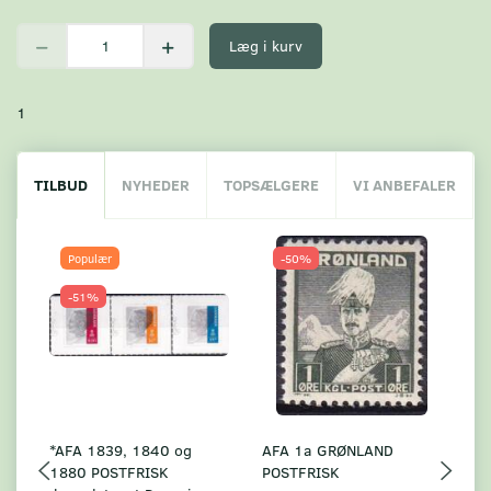
Læg i kurv
1
TILBUD
NYHEDER
TOPSÆLGERE
VI ANBEFALER
Populær
-50%
-51%
*AFA 1839, 1840 og
AFA 1a GRØNLAND
A
1880 POSTFRISK
POSTFRISK
G