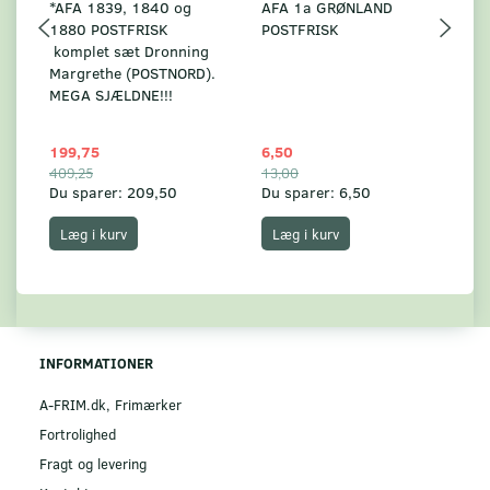
*AFA 1839, 1840 og
AFA 1a GRØNLAND
A
1880 POSTFRISK
POSTFRISK
G
komplet sæt Dronning
AF
Margrethe (POSTNORD).
MEGA SJÆLDNE!!!
199,75
6,50
59
409,25
13,00
17
Du sparer:
209,50
Du sparer:
6,50
Du
Læg i kurv
Læg i kurv
INFORMATIONER
A-FRIM.dk, Frimærker
Fortrolighed
Fragt og levering