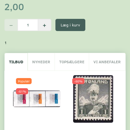
2,00
Læg i kurv
1
TILBUD
NYHEDER
TOPSÆLGERE
VI ANBEFALER
Populær
-50%
-51%