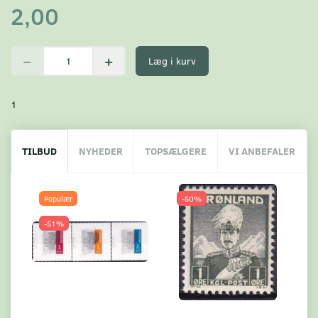
2,00
Læg i kurv
1
TILBUD
NYHEDER
TOPSÆLGERE
VI ANBEFALER
Populær
-50%
-51%