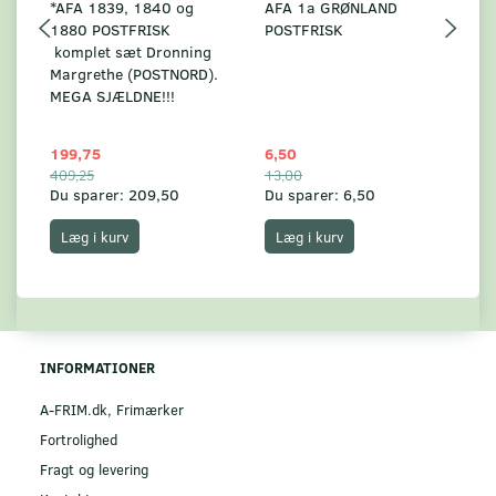
*AFA 1839, 1840 og
AFA 1a GRØNLAND
A
1880 POSTFRISK
POSTFRISK
G
komplet sæt Dronning
AF
Margrethe (POSTNORD).
MEGA SJÆLDNE!!!
199,75
6,50
59
409,25
13,00
17
Du sparer:
209,50
Du sparer:
6,50
Du
Læg i kurv
Læg i kurv
INFORMATIONER
A-FRIM.dk, Frimærker
Fortrolighed
Fragt og levering