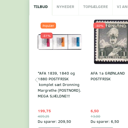
TILBUD
NYHEDER
TOPSÆLGERE
VI A
Populær
-50%
-51%
*AFA 1839, 1840 og
AFA 1a GRØNLAND
1880 POSTFRISK
POSTFRISK
komplet sæt Dronning
Margrethe (POSTNORD).
MEGA SJÆLDNE!!!
199,75
6,50
409,25
13,00
Du sparer:
209,50
Du sparer:
6,50