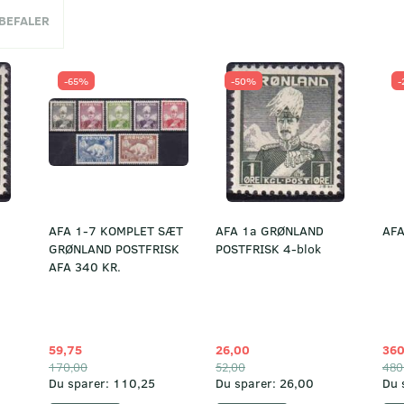
NBEFALER
-65%
-50%
-
AFA 1-7 KOMPLET SÆT
AFA 1a GRØNLAND
AFA
GRØNLAND POSTFRISK
POSTFRISK 4-blok
AFA 340 KR.
59,75
26,00
360
170,00
52,00
480
Du sparer:
110,25
Du sparer:
26,00
Du 