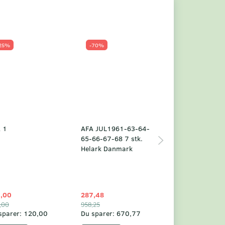
25%
-70%
Populær
-23%
 1
AFA JUL1961-63-64-
Grønland årsm
65-66-67-68 7 stk.
2025
Helark Danmark
,00
287,48
1.049,75
,00
958,25
1.360,00
sparer:
120,00
Du sparer:
670,77
Du sparer:
310,