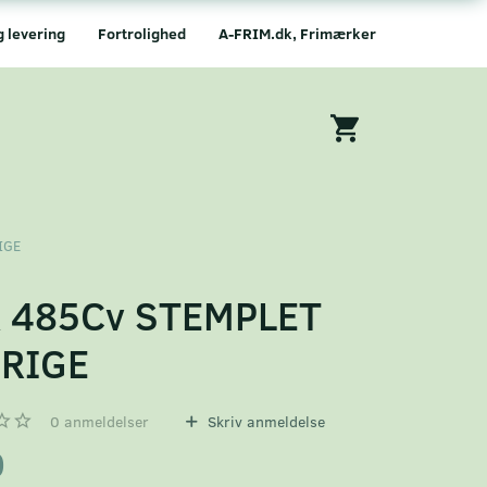
g levering
Fortrolighed
A-FRIM.dk, Frimærker
IGE
 485Cv STEMPLET
RIGE
0
anmeldelser
Skriv anmeldelse
0