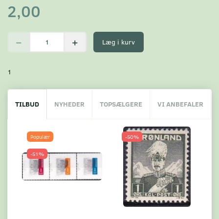
2,00
Læg i kurv
1
TILBUD
NYHEDER
TOPSÆLGERE
VI ANBEFALER
Populær
-50%
-51%