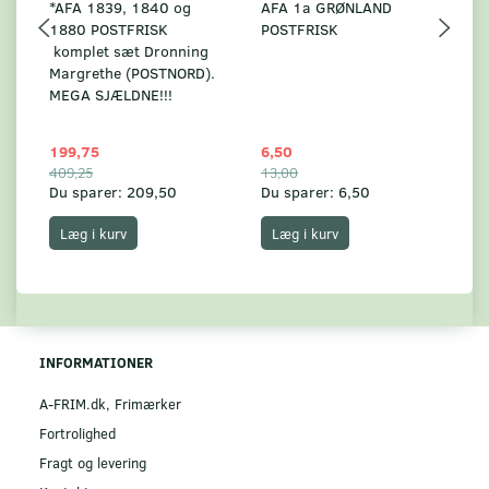
*AFA 1839, 1840 og
AFA 1a GRØNLAND
A
1880 POSTFRISK
POSTFRISK
G
komplet sæt Dronning
AF
Margrethe (POSTNORD).
MEGA SJÆLDNE!!!
199,75
6,50
59
409,25
13,00
17
Du sparer:
209,50
Du sparer:
6,50
Du
Læg i kurv
Læg i kurv
INFORMATIONER
A-FRIM.dk, Frimærker
Fortrolighed
Fragt og levering