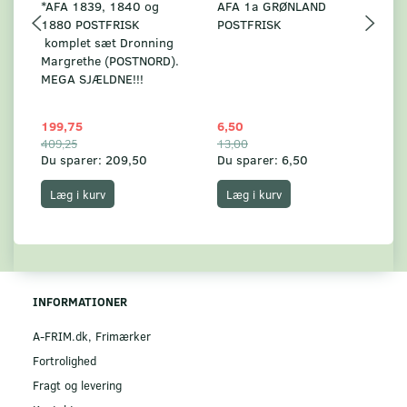
*AFA 1839, 1840 og
AFA 1a GRØNLAND
A
1880 POSTFRISK
POSTFRISK
G
komplet sæt Dronning
AF
Margrethe (POSTNORD).
MEGA SJÆLDNE!!!
199,75
6,50
59
409,25
13,00
17
Du sparer:
209,50
Du sparer:
6,50
Du
Læg i kurv
Læg i kurv
INFORMATIONER
A-FRIM.dk, Frimærker
Fortrolighed
Fragt og levering