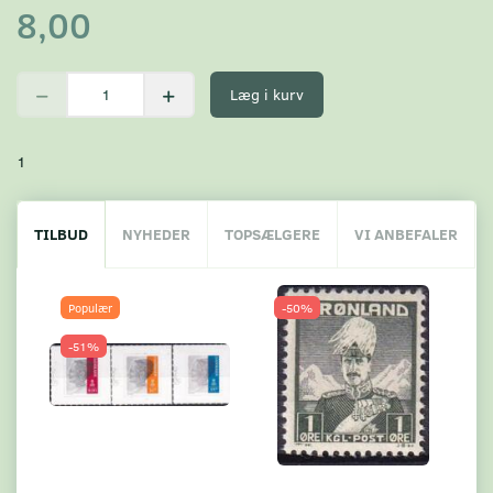
8,00
Læg i kurv
1
TILBUD
NYHEDER
TOPSÆLGERE
VI ANBEFALER
Populær
-50%
-51%