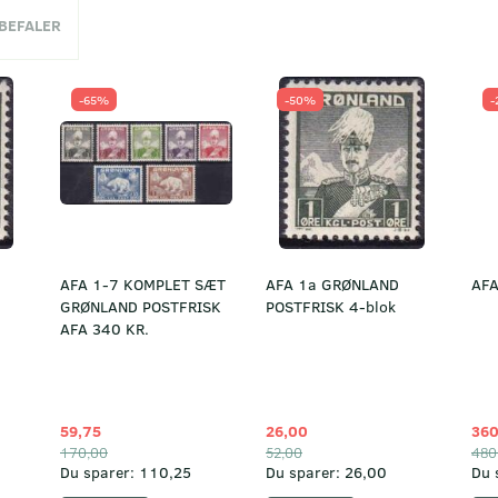
NBEFALER
-65%
-50%
-
AFA 1-7 KOMPLET SÆT
AFA 1a GRØNLAND
AFA
GRØNLAND POSTFRISK
POSTFRISK 4-blok
AFA 340 KR.
59,75
26,00
360
170,00
52,00
480
Du sparer:
110,25
Du sparer:
26,00
Du 