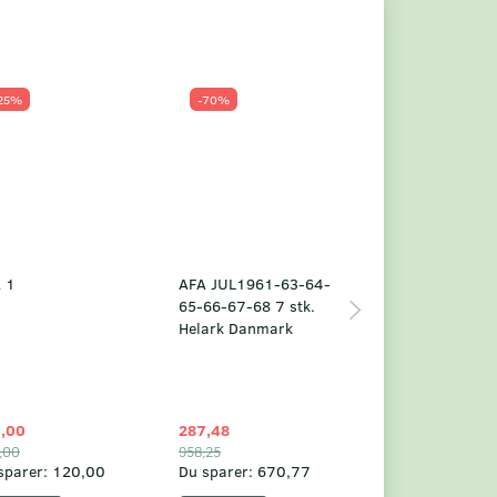
25%
-70%
Populær
-23%
 1
AFA JUL1961-63-64-
Grønland årsm
65-66-67-68 7 stk.
2025
Helark Danmark
,00
287,48
1.049,75
,00
958,25
1.360,00
sparer:
120,00
Du sparer:
670,77
Du sparer:
310,