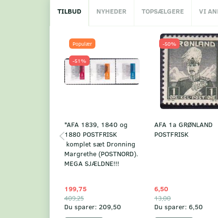
TILBUD
NYHEDER
TOPSÆLGERE
VI A
Populær
-50%
-51%
*AFA 1839, 1840 og
AFA 1a GRØNLAND
1880 POSTFRISK
POSTFRISK
komplet sæt Dronning
Margrethe (POSTNORD).
MEGA SJÆLDNE!!!
199,75
6,50
409,25
13,00
Du sparer:
209,50
Du sparer:
6,50