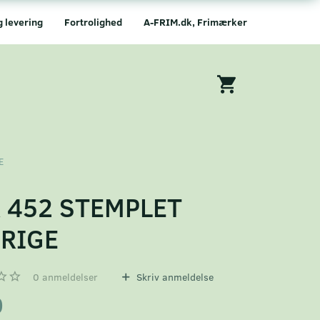
g levering
Fortrolighed
A-FRIM.dk, Frimærker
E
 452 STEMPLET
RIGE
0
anmeldelser
Skriv anmeldelse
0