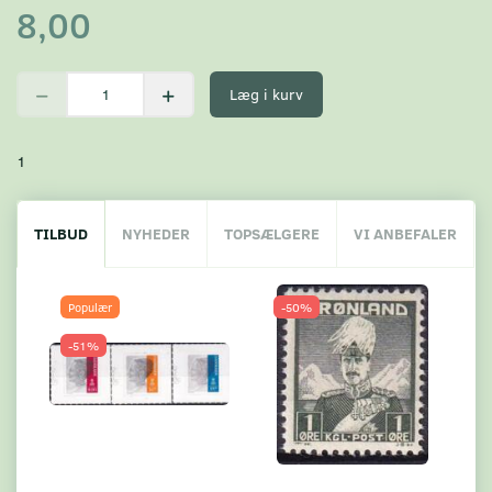
8,00
Læg i kurv
1
TILBUD
NYHEDER
TOPSÆLGERE
VI ANBEFALER
Populær
-50%
-51%