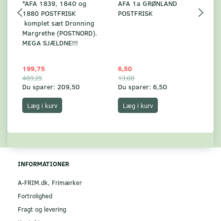
*AFA 1839, 1840 og
AFA 1a GRØNLAND
A
1880 POSTFRISK
POSTFRISK
G
komplet sæt Dronning
AF
Margrethe (POSTNORD).
MEGA SJÆLDNE!!!
199,75
6,50
59
409,25
13,00
17
Du sparer:
209,50
Du sparer:
6,50
Du
Læg i kurv
Læg i kurv
INFORMATIONER
A-FRIM.dk, Frimærker
Fortrolighed
Fragt og levering