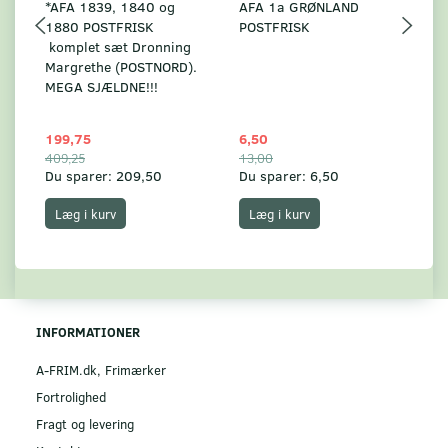
*AFA 1839, 1840 og
AFA 1a GRØNLAND
A
1880 POSTFRISK
POSTFRISK
G
komplet sæt Dronning
AF
Margrethe (POSTNORD).
MEGA SJÆLDNE!!!
199,75
6,50
59
409,25
13,00
17
Du sparer:
209,50
Du sparer:
6,50
Du
Læg i kurv
Læg i kurv
INFORMATIONER
A-FRIM.dk, Frimærker
Fortrolighed
Fragt og levering