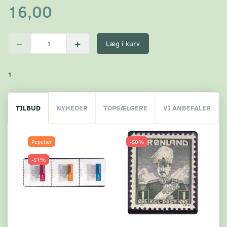
16,00
Læg i kurv
1
TILBUD
NYHEDER
TOPSÆLGERE
VI ANBEFALER
Populær
-50%
-51%